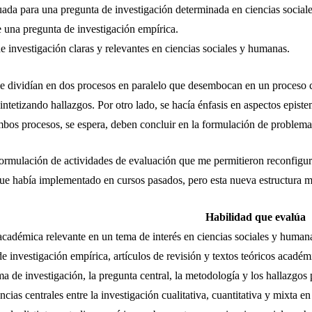
ada para una pregunta de investigación determinada en ciencias social
e una pregunta de investigación empírica.
 investigación claras y relevantes en ciencias sociales y humanas.
es se dividían en dos procesos en paralelo que desembocan en un proceso c
ntetizando hallazgos. Por otro lado, se hacía énfasis en aspectos episte
Ambos procesos, se espera, deben concluir en la formulación de problema
formulación de actividades de evaluación que me permitieron reconfigur
ue había implementado en cursos pasados, pero esta nueva estructura me 
Habilidad que evalúa
 académica relevante en un tema de interés en ciencias sociales y human
de investigación empírica, artículos de revisión y textos teóricos académ
ema de investigación, la pregunta central, la metodología y los hallazgos
cias centrales entre la investigación cualitativa, cuantitativa y mixta e