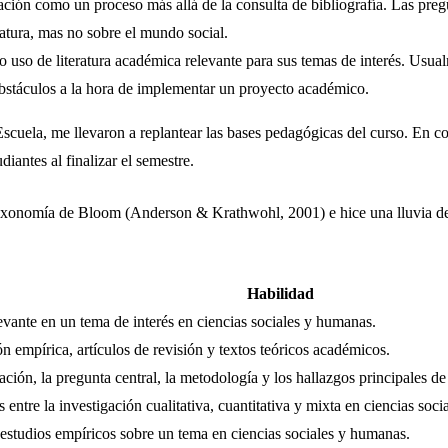
igación como un proceso más allá de la consulta de bibliografía. Las pr
eratura, mas no sobre el mundo social.
ndo uso de literatura académica relevante para sus temas de interés. U
ar obstáculos a la hora de implementar un proyecto académico.
 Escuela, me llevaron a replantear las bases pedagógicas del curso. En c
iantes al finalizar el semestre.
a taxonomía de Bloom (Anderson & Krathwohl, 2001) e hice una lluvia de
Habilidad
evante en un tema de interés en ciencias sociales y humanas.
ón empírica, artículos de revisión y textos teóricos académicos.
gación, la pregunta central, la metodología y los hallazgos principales d
 entre la investigación cualitativa, cuantitativa y mixta en ciencias soc
 estudios empíricos sobre un tema en ciencias sociales y humanas.